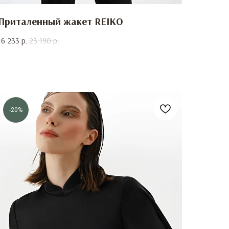
Приталенный жакет REIKO
16 233
р.
23 190
р.
-20%