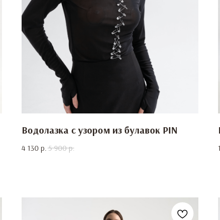
Водолазка с узором из булавок PIN
4 130
р.
5 900
р.