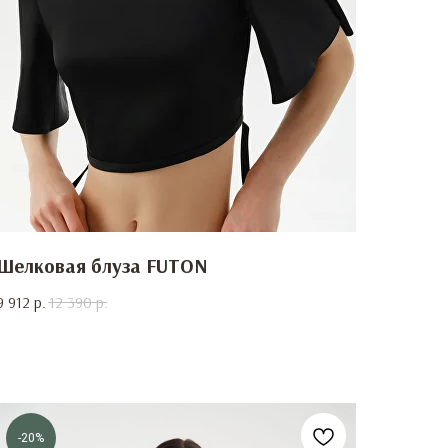
Шелковая блуза FUTON
9 912
р.
12 390
р.
-20%