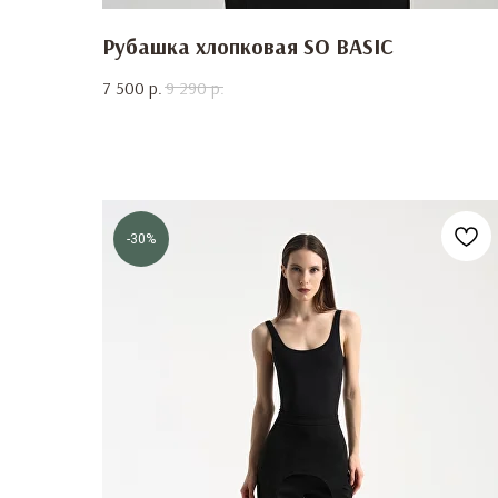
Рубашка хлопковая SO BASIC
7 500
р.
9 290
р.
-30%