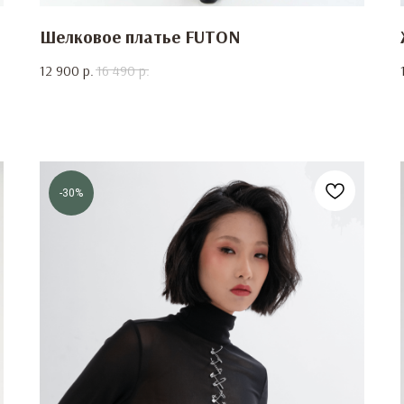
Шелковое платье FUTON
12 900
р.
16 490
р.
-30%