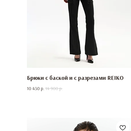
Брюки с баской и с разрезами REIKO
10 430
р.
14 900
р.