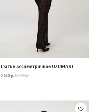
Платье ассиметричное UZUMAKI
10 630
р.
15 190
р.