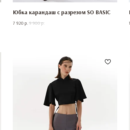
Юбка карандаш с разрезом SO BASIC
7 920
р.
9 900
р.