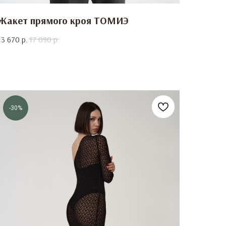
Жакет прямого кроя ТОМИЭ
13 670
р.
17 090
р.
-30%